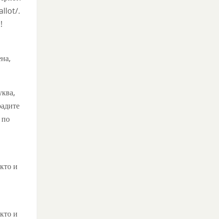
llot/.
!
ена,
уква,
радите
 по
кто и
кто и