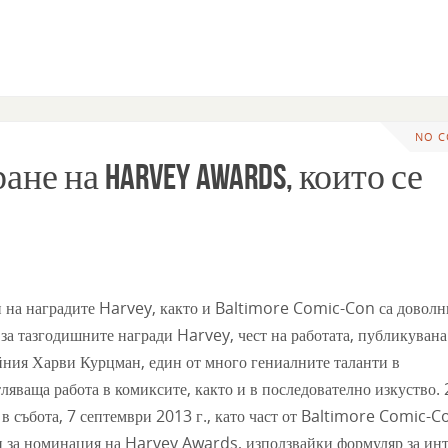
NO 
ане на Harvey Awards, които се
 на наградите Harvey, както и Baltimore Comic-Con са доволн
за тазгодишните награди Harvey, чест на работата, публикувана
йния Харви Курцман, един от много гениалните таланти в
яваща работа в комиксите, както и в последователно изкуство. 
 събота, 7 септември 2013 г., като част от Baltimore Comic-C
и за номинация на Harvey Awards, използвайки формуляр за инт