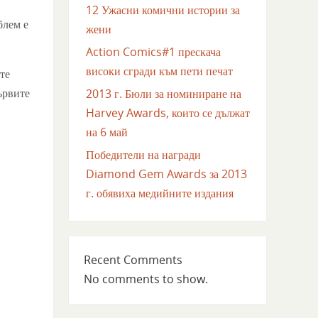
12 Ужасни комични истории за
блем е
жени
Action Comics#1 прескача
високи сгради към пети печат
те
ървите
2013 г. Бюли за номиниране на
Harvey Awards, които се дължат
на 6 май
Победители на награди
Diamond Gem Awards за 2013
г. обявиха медийните издания
Recent Comments
No comments to show.