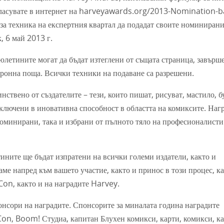
гласувате в интернет на harveyawards.org/2013-Nomination-ba
рза техника на експертния квартал да подадат своите номинирани
, 6 май 2013 г.
юлетините могат да бъдат изтеглени от същата страница, завърш
тронна поща. Всички техники на подаване са разрешени.
ствено от създателите – тези, които пишат, рисуват, мастило, б
включени в иновативна способност в областта на комиксите. Наг
оминирани, така и избрани от пълното тяло на професионалисти
тините ще бъдат изпратени на всички големи издатели, както и
ме напред към вашето участие, както и принос в този процес, ка
Con, както и на наградите Harvey.
нсори на наградите. Спонсорите за миналата година наградите
on, Boom! Студиа, капитан Блухен комикси, карти, комикси, ка