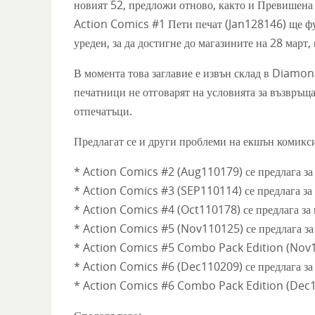
новият 52, предложи отново, както и Превишена ск
Action Comics #1 Пети печат (Jan128146) ще фу
уреден, за да достигне до магазините на 28 март, 
В момента това заглавие е извън склад в Diamond
печатници не отговарят на условията за възвръщ
отпечатъци.
Предлагат се и други проблеми на екшън комикси
* Action Comics #2 (Aug110179) се предлага за
* Action Comics #3 (SEP110114) се предлага за
* Action Comics #4 (Oct110178) се предлага за
* Action Comics #5 (Nov110125) се предлага за
* Action Comics #5 Combo Pack Edition (Nov11
* Action Comics #6 (Dec110209) се предлага за
* Action Comics #6 Combo Pack Edition (Dec11