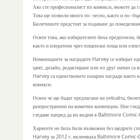
Ако сте професионалист по комикси, можете да 
Това ще позволи много по -лесно, както и по -бъ
Бюлетините предстоят за подаване до понеделник
Освен това, ако избирателите биха предпочели, б
както и изпратени чрез пощенски поща или елек
Номинациите за наградите Harvey се избират един
цвят, дизайн, редактиране или по друг начин са 
Harvey са единствените пазарни награди както н
комикси.
Освен че ще бъдат предлагани на уебсайта, бюле
разпространени на комични конвенции. Ние гледа
гледаме напред да ви видим в Baltimore Comic-
Харвеите не биха били възможни без щедрите спо
Harvey за 2012 г. включваха Baltimore Comic-C