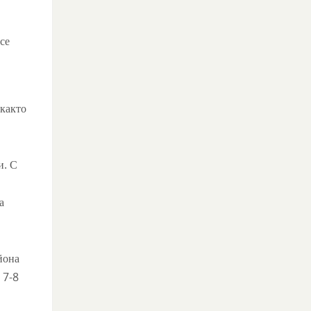
се
 както
и. С
а
йона
 7-8