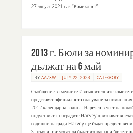
27 август 2021 г. в “Комиклист”
2013 г. Бюли за номинир
дължат на 6 май
BY
AAZXW
JULY 22, 2023
CATEGORY
Съобщение за медиите-Изпълнителните комитети
представят официалното гласуване за номинация 
2012 календарна година. Наречен в чест на поко
индустрията, наградите Harvey признават впечатл
годишни награди Harvey ще бъдат предоставени в
За първи път могат да бъдат изпращани бюлетин