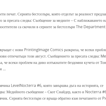
ти печат. Серията бестселъри, която отделът за реалност предла
о за пресата следва: Съобщение за медиите – С наближаването н
 посетители са скочили в сериите за бестселъри The Department
авръщат с нови PrintingImage Comics разкриха, че всеки пробл
нови отпечатъци този август. Съобщението за пресата следва: M
а, че всеки проблем на диво изтъкнатите бездомни кучета от То
ан …
чика LevelNocterra #6, която завършва дъга на историята, се
едва: Медийното съобщение – Скот Снайдер, както и Nocterra #
вчик. Серията бестселъри се връща обратно към печатането от P