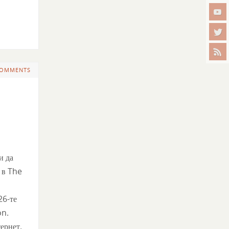
COMMENTS
и да
 в The
26-те
on.
ернет.