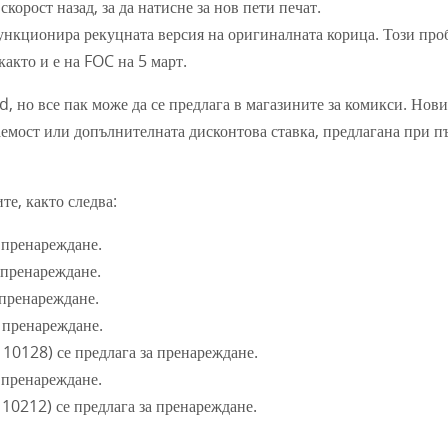
орост назад, за да натисне за нов пети печат.
нкционира рекуцната версия на оригиналната корица. Този про
както и е на FOC на 5 март.
, но все пак може да се предлага в магазините за комикси. Нови
аемост или допълнителната дисконтова ставка, предлагана при п
те, както следва:
 пренареждане.
 пренареждане.
 пренареждане.
 пренареждане.
0128) се предлага за пренареждане.
 пренареждане.
0212) се предлага за пренареждане.