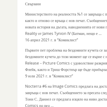
Свързани
Министерството на реалността №1 се завръща с пе
както и отново се връща с нов печат. Съобщениет
новата история на дъгата, наводненията от нови
Reality от James Tynion IV (Батман, нещо е …
16 април 2021 г. в “Комиклист”
Първите пет проблема на бездомните кучета се з
бездомните кучета до този момент ще се върне с 
Release – Picture Comics с удоволствие разкрив
Флейк, както и Триш Форстнър ще бъде прибърз
9 юли 2021 г. в “Комиклист”
Nocterra #6 на Image Comics предлага на достав
завръща с нов печат. Съобщението за пресата сл
Тони С. Даниел се предлага изцяло на ниво доста
Comics по ред …