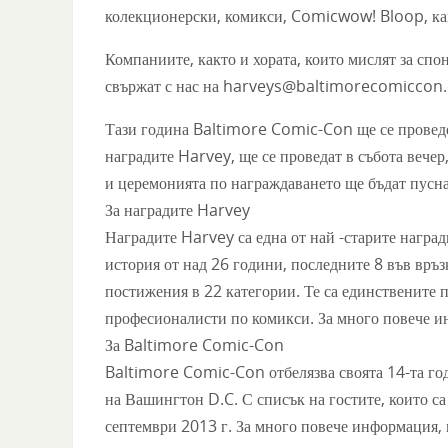
колекционерски, комикси, Comicwow! Bloop, ка
Компаниите, както и хората, които мислят за спо
свържат с нас на harveys@baltimorecomiccon
Тази година Baltimore Comic-Con ще се проведе 
наградите Harvey, ще се проведат в събота вече
и церемонията по награждаването ще бъдат пусна
За наградите Harvey
Наградите Harvey са една от най -старите наград
история от над 26 години, последните 8 във вр
постижения в 22 категории. Те са единствените 
професионалисти по комикси. За много повече
За Baltimore Comic-Con
Baltimore Comic-Con отбелязва своята 14-та год
на Вашингтон D.C. С списък на гостите, които с
септември 2013 г. За много повече информаци