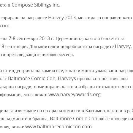
кто и Compose Siblings Inc.
нсориране на наградите Harvey 2013, могат да го направят, като 
.com.
на 7-8 септември 2013 г. Церемонията, както и банкетът за
р, 8 септември. Допълнителни подробности за наградите Harvey,
ти през следващите няколко месеца.
и от индустрията на комиксите, както и много уважавани наград
ъзка с Baltimore Comic-Con, Harveys признават впечатляващи
пазарни награди, номинирани, както и избрани от пълното тяло н
 информация, моля вижте www.harveyawards.org
ина за извеждане на пазара на комикси в Балтимор, както и в ра
а ненадминати в бранша, Baltimore Comic-Con ще се проведе на
я, моля, вижте www.baltimorecomiccon.com.