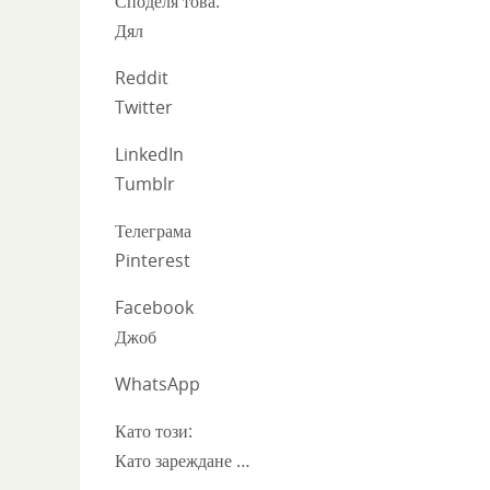
Споделя това:
Дял
Reddit
Twitter
LinkedIn
Tumblr
Телеграма
Pinterest
Facebook
Джоб
WhatsApp
Като този:
Като зареждане …