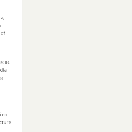
га,
а
 of
ем на
edia
ни
6 на
icture